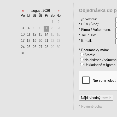
Objednávka do p
«
august 2026
»
Po
Ut
St
Št
Pi
So
Ne
Typ vozidla:
1
2
* EČV (ŠPZ):
3
4
5
6
7
8
9
* Firma / Vaše meno:
10
11
12
13
14
15
16
* Tel. číslo:
* E-mail:
17
18
19
20
21
22
23
24
25
26
27
28
29
30
* Pneumatiky mám:
31
Staršie
Na diskoch / výmena
Uskladnené v Igama
* Povinné polia